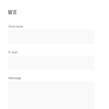
留言
First name
E-mail
Message