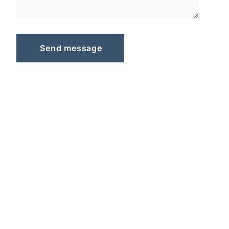
S
e
n
d
m
e
s
s
a
g
e
Send message