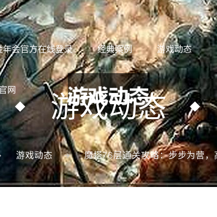
金年会官方在线登录
经典案例
游戏动态
载官网
游戏动态
游戏动态
魔塔76层通关攻略：步步为营，